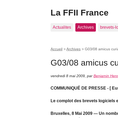
La FFII France
Actualites
Archives
brevets-l
Accueil
>
Archives
>
G03/08 amicus curia
G03/08 amicus cur
vendredi 8 mai 2009
,
par
Benjamin Henr
COMMUNIQUÉ DE PRESSE - [ Europ
Le complot des brevets logiciels
Bruxelles, 8 Mai 2009 — Un nombr