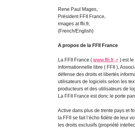
Rene Paul Mages,
Président FFII France,
rmages at ffii.fr,
(French/English)
A propos de la FFII France
La FFII France (
www.ffii.fr
) est le
informationnelle libre ( FFII ), Assoc
défense des droits et libertés inform
utilisateurs de logiciels selon les te
producteurs et des utilisateurs de log
La FFII France est donc le porte par
Active dans plus de trente pays et 
la FFII se fait l’écho fidèle de leur 
les droits exclusifs (propriété intelle