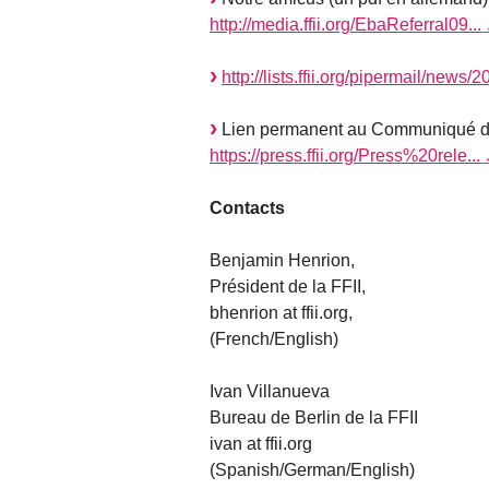
http://media.ffii.org/EbaReferral09...
http://lists.ffii.org/pipermail/new
Lien permanent au Communiqué de p
https://press.ffii.org/Press%20rele...
Contacts
Benjamin Henrion,
Président de la FFII,
bhenrion at ffii.org,
(French/English)
Ivan Villanueva
Bureau de Berlin de la FFII
ivan at ffii.org
(Spanish/German/English)