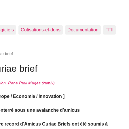
ogiciels
Cotisations-et-dons
Documentation
FFII
e brief
iae brief
ion
,
Rene Paul Mages (ramix)
e / Economie / Innovation ]
 enterré sous une avalanche d’amicus
e record d’Amicus Curiae Briefs ont été soumis à