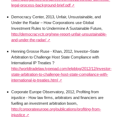
legal-process-background-brief.pdf
Democracy Center, 2013, Unfair, Unsustainable, and
Under the Radar – How Corporations use Global
Investment Rules to Undermine A Sustainable Future,
http://democracyctr.org/new-report-unfair-unsustainable-
and-under-the-radar/
Henning Grosse Ruse - Khan, 2012, Investor–State
Arbitration to Challenge Host State Compliance with
International IP Treaties ?
http://worldtradelaw.typepad.com/ielpblog/2012/12/investor-
state-arbitration-to-challenge-host-state-compliance-with-
international-ip-treaties.html
Corporate Europe Observatory, 2012, Profiting from
injustice - How law firms, arbitrators and financiers are
fuelling an investment arbitration boom,
http://corporateeurope.org/publications/profiting-from-
injustice