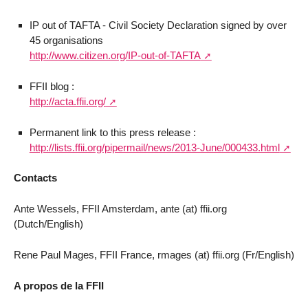
IP out of TAFTA - Civil Society Declaration signed by over
45 organisations
http://www.citizen.org/IP-out-of-TAFTA
FFII blog :
http://acta.ffii.org/
Permanent link to this press release :
http://lists.ffii.org/pipermail/news/2013-June/000433.html
Contacts
Ante Wessels, FFII Amsterdam, ante (at) ffii.org
(Dutch/English)
Rene Paul Mages, FFII France, rmages (at) ffii.org (Fr/English)
A propos de la FFII