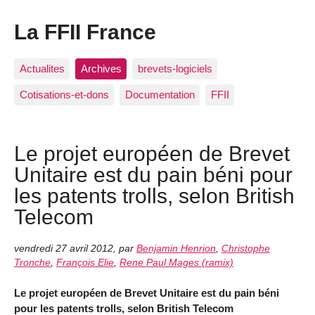
La FFII France
Actualites
Archives
brevets-logiciels
Cotisations-et-dons
Documentation
FFII
Le projet européen de Brevet
Unitaire est du pain béni pour
les patents trolls, selon British
Telecom
vendredi 27 avril 2012
,
par
Benjamin Henrion
,
Christophe
Tronche
,
François Elie
,
Rene Paul Mages (ramix)
Le projet européen de Brevet Unitaire est du pain béni
pour les patents trolls, selon British Telecom