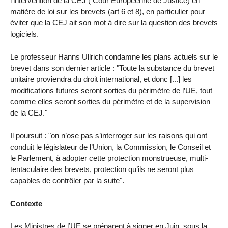
l’intervention de la CEJ ( Cour Européenne de Justice) en
matière de loi sur les brevets (art 6 et 8), en particulier pour
éviter que la CEJ ait son mot à dire sur la question des brevets
logiciels.
Le professeur Hanns Ullrich condamne les plans actuels sur le
brevet dans son dernier article : "Toute la substance du brevet
unitaire proviendra du droit international, et donc [...] les
modifications futures seront sorties du périmètre de l’UE, tout
comme elles seront sorties du périmètre et de la supervision
de la CEJ."
Il poursuit : "on n’ose pas s’interroger sur les raisons qui ont
conduit le législateur de l’Union, la Commission, le Conseil et
le Parlement, à adopter cette protection monstrueuse, multi-
tentaculaire des brevets, protection qu’ils ne seront plus
capables de contrôler par la suite".
Contexte
Les Ministres de l’UE se préparent à signer en Juin, sous la