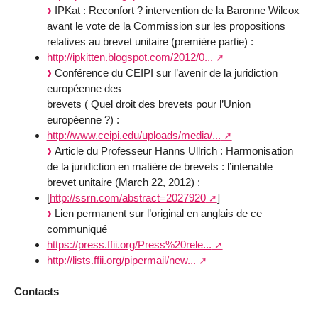
IPKat : Reconfort ? intervention de la Baronne Wilcox
avant le vote de la Commission sur les propositions
relatives au brevet unitaire (première partie) :
http://ipkitten.blogspot.com/2012/0...
Conférence du CEIPI sur l’avenir de la juridiction
européenne des
brevets ( Quel droit des brevets pour l’Union
européenne ?) :
http://www.ceipi.edu/uploads/media/...
Article du Professeur Hanns Ullrich : Harmonisation
de la juridiction en matière de brevets : l’intenable
brevet unitaire (March 22, 2012) :
[
http://ssrn.com/abstract=2027920
]
Lien permanent sur l’original en anglais de ce
communiqué
https://press.ffii.org/Press%20rele...
http://lists.ffii.org/pipermail/new...
Contacts