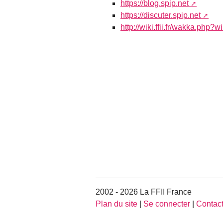
https://blog.spip.net
https://discuter.spip.net
http://wiki.ffii.fr/wakka.php
2002 - 2026 La FFII France
Plan du site
|
Se connecter
|
Contac