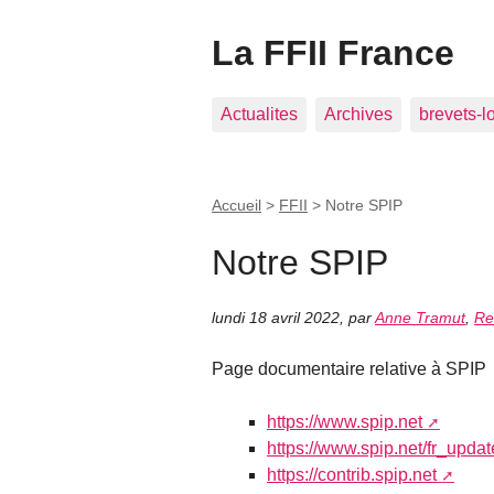
La FFII France
Actualites
Archives
brevets-l
Accueil
>
FFII
>
Notre SPIP
Notre SPIP
lundi 18 avril 2022
,
par
Anne Tramut
,
Re
Page documentaire relative à SPIP
https://www.spip.net
https://www.spip.net/fr_updat
https://contrib.spip.net