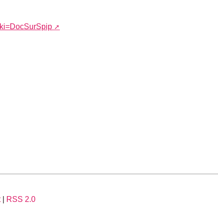
?wiki=DocSurSpip
t
|
RSS 2.0