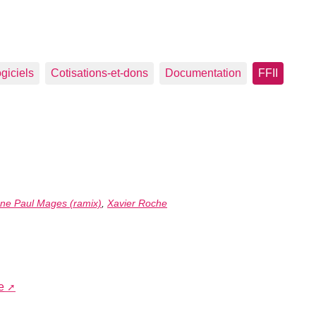
ogiciels
Cotisations-et-dons
Documentation
FFII
ne Paul Mages (ramix)
,
Xavier Roche
e