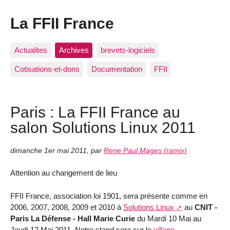
La FFII France
Actualites
Archives
brevets-logiciels
Cotisations-et-dons
Documentation
FFII
Paris : La FFII France au
salon Solutions Linux 2011
dimanche 1er mai 2011
,
par
Rene Paul Mages (ramix)
Attention au changement de lieu
FFII France, association loi 1901, sera présente comme en
2006, 2007, 2008, 2009 et 2010 à
Solutions Linux
au
CNIT -
Paris La Défense - Hall Marie Curie
du Mardi 10 Mai au
Jeudi 12 Mai 2011. Notre stand sera sur le
village