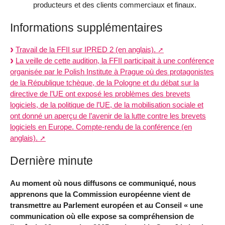
producteurs et des clients commerciaux et finaux.
Informations supplémentaires
Travail de la FFII sur IPRED 2 (en anglais).
La veille de cette audition, la FFII participait à une conférence
organisée par le Polish Institute à Prague où des protagonistes
de la République tchèque, de la Pologne et du débat sur la
directive de l’UE ont exposé les problèmes des brevets
logiciels, de la politique de l’UE, de la mobilisation sociale et
ont donné un aperçu de l’avenir de la lutte contre les brevets
logiciels en Europe. Compte-rendu de la conférence (en
anglais).
Dernière minute
Au moment où nous diffusons ce communiqué, nous
apprenons que la Commission européenne vient de
transmettre au Parlement européen et au Conseil « une
communication où elle expose sa compréhension de