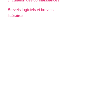
circulation des connaissances
Brevets logiciels et brevets
littéraires