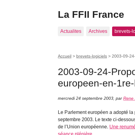
La FFII France
Actualites
Archives
brevets-l
Accueil
>
brevets-logiciels
>
2003-09-24-
2003-09-24-Propo
europeen-en-1re-l
mercredi 24 septembre 2003
,
par
Rene 
Le Parlement européen a adopté la p
septembre 2003. Le texte ci-dessous 
de l’Union européenne.
Une renumér
séance plénière
.