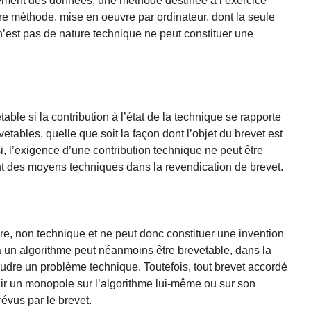
ment des données, une méthode destinée à l’exercice
re méthode, mise en oeuvre par ordinateur, dont la seule
 n’est pas de nature technique ne peut constituer une
able si la contribution à l’état de la technique se rapporte
ables, quelle que soit la façon dont l’objet du brevet est
i, l’exigence d’une contribution technique ne peut être
t des moyens techniques dans la revendication de brevet.
ure, non technique et ne peut donc constituer une invention
 un algorithme peut néanmoins être brevetable, dans la
oudre un problème technique. Toutefois, tout brevet accordé
lir un monopole sur l’algorithme lui-même ou sur son
révus par le brevet.