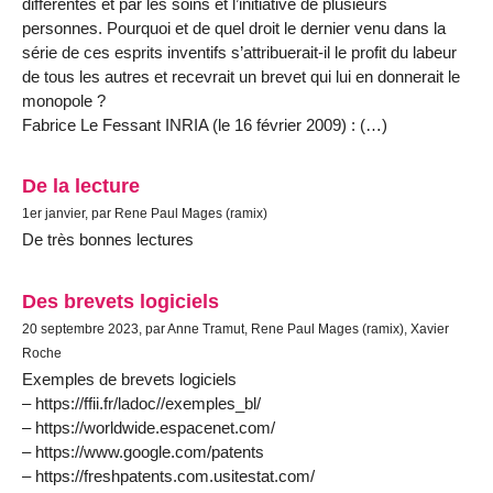
différentes et par les soins et l’initiative de plusieurs
personnes. Pourquoi et de quel droit le dernier venu dans la
série de ces esprits inventifs s’attribuerait-il le profit du labeur
de tous les autres et recevrait un brevet qui lui en donnerait le
monopole ?
Fabrice Le Fessant INRIA (le 16 février 2009) : (…)
De la lecture
1er janvier, par Rene Paul Mages (ramix)
De très bonnes lectures
Des brevets logiciels
20 septembre 2023, par Anne Tramut, Rene Paul Mages (ramix), Xavier
Roche
Exemples de brevets logiciels
– https://ffii.fr/ladoc//exemples_bl/
– https://worldwide.espacenet.com/
– https://www.google.com/patents
– https://freshpatents.com.usitestat.com/