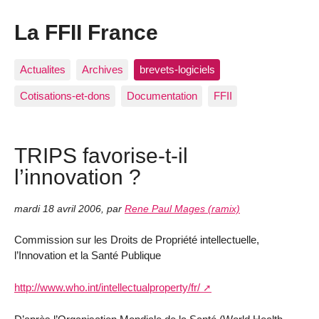
La FFII France
Actualites
Archives
brevets-logiciels
Cotisations-et-dons
Documentation
FFII
TRIPS favorise-t-il
l’innovation ?
mardi 18 avril 2006
,
par
Rene Paul Mages (ramix)
Commission sur les Droits de Propriété intellectuelle,
l’Innovation et la Santé Publique
http://www.who.int/intellectualproperty/fr/