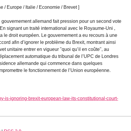
/ Europe / Italie / Economie / Brevet ]
 Le gouvernement allemand fait pression pour un second vote
 En signant un traité international avec le Royaume-Uni ,
era le droit européen. Le gouvernement a eu recours à une
ccord afin d’ignorer le problème du Brexit, montrant ainsi
vet unitaire entrer en vigueur "quoi qu’il en coûte", au
n déplacement automatique du tribunal de l’UPC de Londres
présidence allemande qui commence dans quelques
mpromettre le fonctionnement de l’Union européenne.
any-is-ignoring-brexit-european-law-its-constitutional-court-