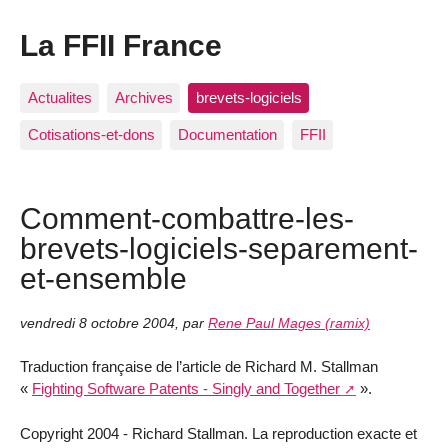
La FFII France
Actualites
Archives
brevets-logiciels
Cotisations-et-dons
Documentation
FFII
Comment-combattre-les-
brevets-logiciels-separement-
et-ensemble
vendredi 8 octobre 2004
,
par
Rene Paul Mages (ramix)
Traduction française de l’article de Richard M. Stallman
«
Fighting Software Patents - Singly and Together
».
Copyright 2004 - Richard Stallman. La reproduction exacte et