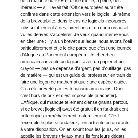
de la majorité du PPE et d’une moitié, à peine, des
libéraux — s’il l’avait fait l’Office européen aurait été
confirmé dans cette extension vers le logiciel lui-même
de la brevetabilité, dans le cas de logiciels incorporés
indissolublement à des inventions et du coup on aurait
vu les dérives s’accélérer. Je veux quand même vous
en citer une : il y a un brevet sur lequel nous avons l’oeil
particulièrement et je le cite parce que c’est une journée
d’Afrique au Parlement européen. Un chercheur
américain a inventé un logiciel, avec du papier et un
crayon — pas de dépense d’argent, pas d’outillage, pas
de matière — qui est un guide du professeur en train de
faire une leçon de mathematique : une espèce d’aide.
Ça a été breveté par les tribunaux américains. Donc
c’est hors de prix et c’est impossible [à acheter].
L’Afrique, qui manque tellement d’enseignants partout,
si ce brevet [logiciel] avait été gratuit il en faudrait cent
mille copies immédiatement, naturellement. C’est
l’exemple le plus scandaleux, j’en ai trente ou quarante
à votre disposition. On en sourit tous les jours, on les
appelle les brevets triviaux mais ils font leurs dégats