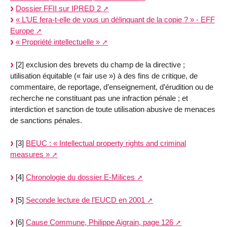
Dossier FFII sur IPRED 2
« L’UE fera-t-elle de vous un délinquant de la copie ? » - EFF
Europe
« Propriété intellectuelle »
[2] exclusion des brevets du champ de la directive ;
utilisation équitable (« fair use ») à des fins de critique, de
commentaire, de reportage, d’enseignement, d’érudition ou de
recherche ne constituant pas une infraction pénale ; et
interdiction et sanction de toute utilisation abusive de menaces
de sanctions pénales.
[3]
BEUC : « Intellectual property rights and criminal
measures »
[4]
Chronologie du dossier E-Milices
[5]
Seconde lecture de l’EUCD en 2001
[6]
Cause Commune, Philippe Aigrain, page 126