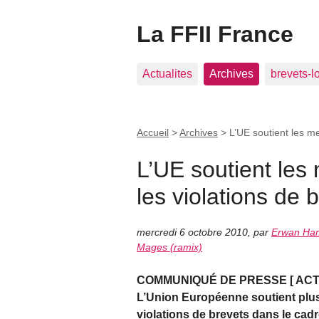
La FFII France
Actualites
Archives
brevets-l
Accueil
>
Archives
>
L’UE soutient les m
L’UE soutient les
les violations de
mercredi 6 octobre 2010
,
par
Erwan Ha
Mages (ramix)
COMMUNIQUÉ DE PRESSE [ ACTA /
L’Union Européenne soutient plus
violations de brevets dans le ca