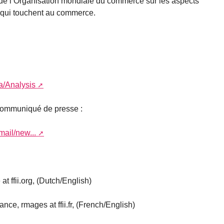
 de l’Organisation mondiale du commerce sur les aspects
le qui touchent au commerce.
:
cta/Analysis
 communiqué de presse :
rmail/new...
t ffii.org, (Dutch/English)
ce, rmages at ffii.fr, (French/English)