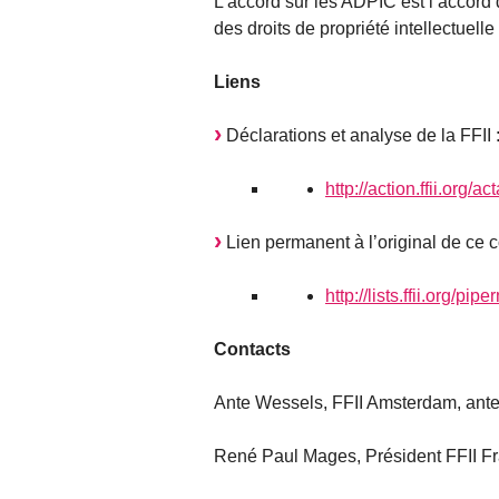
L’accord sur les ADPIC est l’accord
des droits de propriété intellectuel
Liens
Déclarations et analyse de la FFII 
http://action.ffii.org/a
Lien permanent à l’original de ce
http://lists.ffii.org/pipe
Contacts
Ante Wessels, FFII Amsterdam, ante a
René Paul Mages, Président FFII Fran