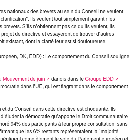
aires nationaux des brevets au sein du Conseil ne veulent
larification". Ils veulent tout simplement garantir les
 brevets. S’ils n’obtiennent pas ce qu’ils veulent, ils
projet de directive et essayeront de trouver d’autres
t existant, dont la clarté leur est si douloureuse.
ropéen, DK, EDD) : Le comportement du Conseil souligne
du
Mouvement de juin
danois dans le
Groupe EDD
démocratie dans l’UE, qui est flagrant dans le comportement
t du Conseil dans cette directive est choquante. Ils
 d’éluder la démocratie qu’apporte le Droit communautaire
ignoré 94% des participants à leur propre consultation, sans
affirmant que les 6% restants représentaient la "majorité
 négligent complètement le vote du Parlement européen et