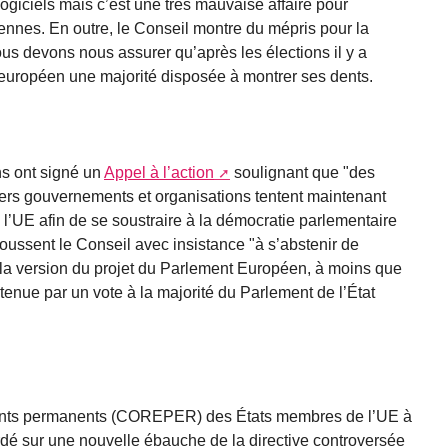
logiciels mais c’est une très mauvaise affaire pour
nnes. En outre, le Conseil montre du mépris pour la
us devons nous assurer qu’après les élections il y a
européen une majorité disposée à montrer ses dents.
s ont signé un
Appel à l’action
soulignant que "des
ers gouvernements et organisations tentent maintenant
e l’UE afin de se soustraire à la démocratie parlementaire
oussent le Conseil avec insistance "à s’abstenir de
à la version du projet du Parlement Européen, à moins que
utenue par un vote à la majorité du Parlement de l’État
ants permanents (COREPER) des États membres de l’UE à
rdé sur une nouvelle ébauche de la directive controversée