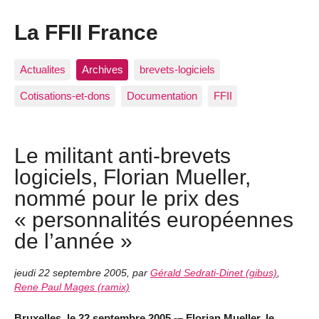
La FFII France
Actualites
Archives
brevets-logiciels
Cotisations-et-dons
Documentation
FFII
Le militant anti-brevets
logiciels, Florian Mueller,
nommé pour le prix des
« personnalités européennes
de l’année »
jeudi 22 septembre 2005
,
par
Gérald Sedrati-Dinet (gibus)
,
Rene Paul Mages (ramix)
Bruxelles, le 22 septembre 2005 -– Florian Mueller, le