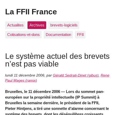
La FFII France
Actualites
Archives
brevets-logiciels
Cotisations-et-dons
Documentation
FFII
Le système actuel des brevets
n’est pas viable
lundi 11 décembre 2006
,
par
Gérald Sedrati-Dinet (gibus)
,
Rene
Paul Mages (ramix)
Bruxelles, le 11 décembre 2006 — Lors du sommet pan-
européen sur la propriété intellectuelle (IP Summit) à
Bruxelles la semaine dernière, le président de la FFII,
Pieter Hintjens, a tiré une sonnette d’alarme concernant le
système des brevets, dont les déséquilibres croissants