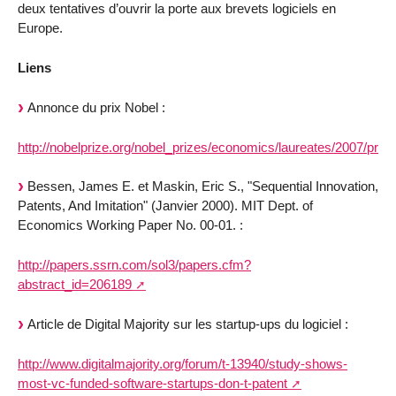
deux tentatives d’ouvrir la porte aux brevets logiciels en
Europe.
Liens
Annonce du prix Nobel :
http://nobelprize.org/nobel_prizes/economics/laureates/2007/pres
Bessen, James E. et Maskin, Eric S., "Sequential Innovation,
Patents, And Imitation" (Janvier 2000). MIT Dept. of
Economics Working Paper No. 00-01. :
http://papers.ssrn.com/sol3/papers.cfm?
abstract_id=206189
Article de Digital Majority sur les startup-ups du logiciel :
http://www.digitalmajority.org/forum/t-13940/study-shows-
most-vc-funded-software-startups-don-t-patent