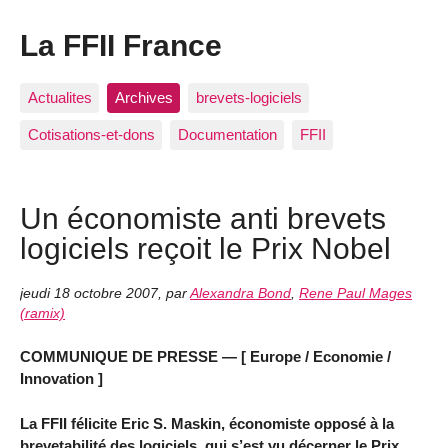
La FFII France
Actualites
Archives
brevets-logiciels
Cotisations-et-dons
Documentation
FFII
Un économiste anti brevets
logiciels reçoit le Prix Nobel
jeudi 18 octobre 2007
,
par
Alexandra Bond
,
Rene Paul Mages
(ramix)
COMMUNIQUE DE PRESSE — [ Europe / Economie /
Innovation ]
La FFII félicite Eric S. Maskin, économiste opposé à la
brevetabilité des logiciels, qui s’est vu décerner le Prix